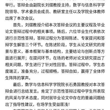
举行。答辩会由副院长刘熠教授主持
，
数学与信息科学学
院
领导
、学术委员会成员、教研室主任以及学院全体教师
出席
了本次
会议
。
首先，刘熠教授介绍本次答辩会议的主要议程及毕业
论文答辩过程中的相关事项。随后，六位毕业生代表依次
进行示范性答辩，答辩过程分为答辩陈述、专家提问和
答
辩学生解答
三个环节。
在
陈述阶段，学生从论文研究的背
景与意义，基本框架与基本结构，主要结论与创新点等方
面
进行
展开
；
在提问环节，
在场的
老师
对
论文研究提出
了
相关问题，学生
进行了
针对性回答。答辩过程中，学生态
度端正，准备充分，过程顺畅，答辩自如，赢得了全体师
生
阵阵
的掌声。
最后，数学与信息科学学院院长石勇国教授对本次答
辩
会
进行总结发言。肯定了
示范性
答辩过程中学生所表现
的风采与学术态度，同时就毕业论文中存在的普遍问题给
出了指导性建议，在场学生受益匪浅！