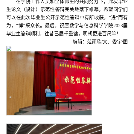
在
学院工作人员和全体师生的
共同努力下，此次毕业
生论文（设计）示范性答辩完美地落下帷幕。
希望同学们
可以在此次毕业生公开示范性答辩中有所收获，
“进”而有
为，“博”采众长。最后，祝愿
数学与信息科学学院
2023届
毕业生答辩顺利，往昔已展千重锦，明朝更进百尺竿！
编辑：范雨欣
/文、娄宇/图