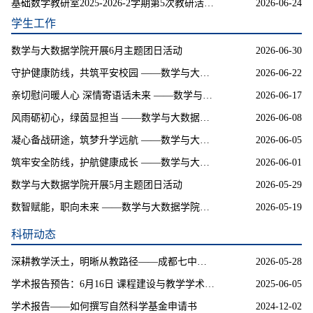
基础数学教研室2025-2026-2学期第5次教研活动：微专业建设 提升能力培养
2026-06-24
学生工作
数学与大数据学院开展6月主题团日活动
2026-06-30
守护健康防线，共筑平安校园 ——数学与大数据学院组织各班开展传染病防控和传染病防治法专题学习主题班会
2026-06-22
亲切慰问暖人心 深情寄语话未来 ——数学与大数据学院领导班子走进毕业生宿舍开展“领导干部联系班级”活动
2026-06-17
风雨砺初心，绿茵显担当 ——数学与大数据学院全民健身运动会足球赛决赛圆满结束
2026-06-08
凝心备战研途，筑梦升学远航 ——数学与大数据学院召开2027届毕业生考研动员大会（二）
2026-06-05
筑牢安全防线，护航健康成长 ——数学与大数据学院组织各班开展安全健康主题班会
2026-06-01
数学与大数据学院开展5月主题团日活动
2026-05-29
数智赋能，职向未来 ——数学与大数据学院数学文化节“数韵讲堂”活动顺利开展
2026-05-19
科研动态
深耕教学沃土，明晰从教路径——成都七中英才学校高级教师汤丽萍为研究生作报告
2026-05-28
学术报告预告：6月16日 课程建设与教学学术研究
2025-06-05
学术报告——如何撰写自然科学基金申请书
2024-12-02