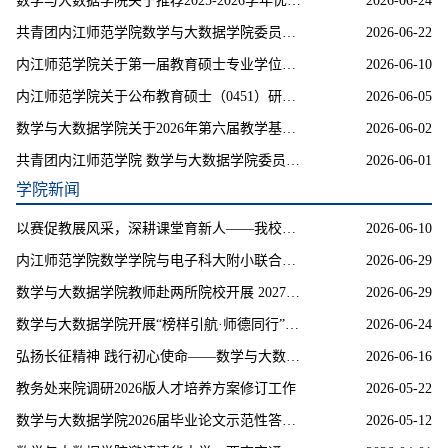
数学与大数据学院关于推荐2025-2026学年优秀实习学生的公示
2026-06-24
共青团内江师范学院数学与大数据学院委员会关于选拔2026级班助及班助助理的公示
2026-06-22
内江师范学院关于第一届教育硕士专业学位研究生教学技能大赛比赛结果公示
2026-06-10
内江师范学院关于公布教育硕士（0451）研究生招生自命题科目考试大纲的通知
2026-06-05
数学与大数据学院关于2026年第六届教学基本功大赛（模拟授课）比赛结果的公示
2026-06-02
共青团内江师范学院 数学与大数据学院委员会 第一届团委第三任负责人暨第二十六届学生会 负责人、“志汇数”青年志愿服务队队长、副队 长、就业工作服务部负责人、心理健康部负责人任前公示
2026-06-01
学院新闻
以赛促教展风采，深耕课堂育新人——我校举办第一届教育硕士研究生教学技能大赛
2026-06-10
内江师范学院数学学院与电子科大附小联合举办协同育人研讨会
2026-06-29
数学与大数据学院教师赴两所院校开展 2027年研究生招生宣讲
2026-06-29
数学与大数据学院开展“榜样引航·师德同行”专题教育活动
2026-06-24
弘扬长征精神 践行初心使命——数学与大数据学院开展长征精神专题宣讲
2026-06-16
教务处来院调研2026版人才培养方案修订工作
2026-05-22
数学与大数据学院2026届毕业论文示范性答辩成功举行
2026-05-12