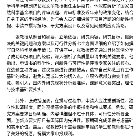
学科学学院副院长张文萌教授担任主讲嘉宾。他深度解析了国家自
然科学基金项目的评审流程、评审标准及近年来的政策变化，结合
自身丰富的申报经验，为与会人员详细讲解了项目选题的创新性挖
掘、申请书撰写技巧、研究方案设计以及常见问题的应对策略。
张教授从题目和摘要，立项依据，研究内容，研究目标，拟解
决的关键问题和方案以及可行性分析七个方面详细的介绍了如何撰
写自然科学基金申请书。在讲座中，张教授首先通过具体案例分享
了成功申报项目的经验，深入剖析了高质量申请书的关键要素。他
指出，申请书的科学性、创新性与可行性是评审专家关注的核心。
在选题立项方面，建议提前进行课题搜索，选择自己熟悉且有工作
基础的领域，避免过宽或过大的切入点。立项依据部分需突出新
意、吸引人，国内外研究现状分析要准确，课题意义要突出，理论
与技术基础要扎实。
此外，张教授强调，在撰写过程中，申请人应注重创新性、独
立性和清晰度，同时遵循基金委的申报指南和格式要求。例如，研
究方案要求目标明确、内容详细但不过于具体，可行性分析要全
面，创新点要实际且有国际国内先进性。预期研究成果需考虑基础
和实用价值。最后，张教授对于需要课题申报的学生和教师都进行
了美好的祝愿，祝福大家申报顺利。