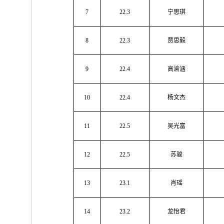
7
22.3
宁思琪
8
22.3
贾思毅
9
22.4
高渝涵
10
22.4
杨文杰
11
22.5
吴光富
12
22.5
苏骏
13
23.1
肖瑶
14
23.2
龙怡君