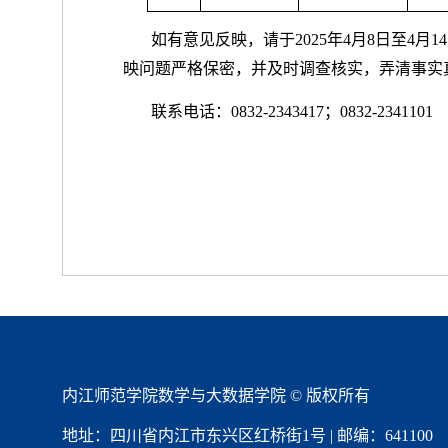
如有意见反映，请于
202
5
年
4
月
8
日至
4
月
14
映问题严格保密，并及时调查核实，弄清事实
联系电话：
0832-234
3417；
0832-2341101
内江师范学院数学与大数据学院 © 版权所有
地址：四川省内江市东兴区红桥街1号 | 邮编：641100