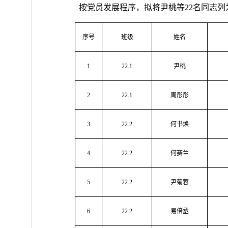
按党员发展程序，拟将
尹桃
等
22
名
同志列
序号
班级
姓名
1
22.1
尹桃
2
22.1
周彤彤
3
22.2
何书焕
4
22.2
何赛兰
5
22.2
尹菊蓉
6
22.2
易倍丞