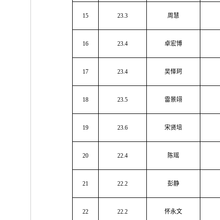
15
23.3
周慧
16
23.4
卓宏博
17
23.4
吴怿珂
18
23.5
雷景翊
19
23.6
宋贤培
20
22.4
陈瑶
21
22.2
彭静
22
22.2
怀永文